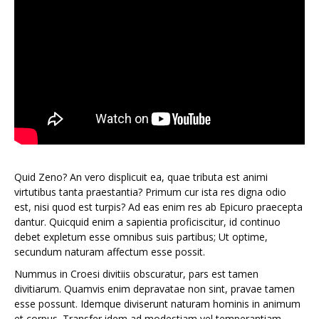
Quid Zeno? An vero displicuit ea, quae tributa est animi
virtutibus tanta praestantia? Primum cur ista res digna odio
est, nisi quod est turpis? Ad eas enim res ab Epicuro praecepta
dantur. Quicquid enim a sapientia proficiscitur, id continuo
debet expletum esse omnibus suis partibus; Ut optime,
secundum naturam affectum esse possit.
Nummus in Croesi divitiis obscuratur, pars est tamen
divitiarum. Quamvis enim depravatae non sint, pravae tamen
esse possunt. Idemque diviserunt naturam hominis in animum
et corpus. Transfer idem ad modestiam vel temperantiam,