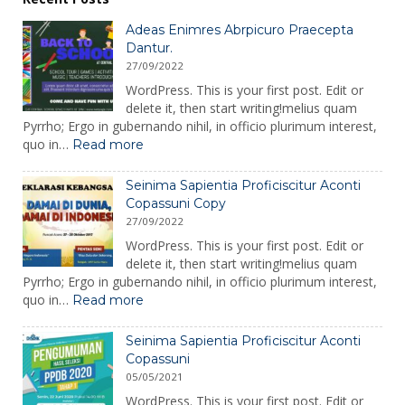
Adeas Enimres Abrpicuro Praecepta
Dantur.
27/09/2022
WordPress. This is your first post. Edit or
delete it, then start writing!melius quam
Pyrrho; Ergo in gubernando nihil, in officio plurimum interest,
:
quo in…
Read more
Adeas
Enimres
Seinima Sapientia Proficiscitur Aconti
Abrpicuro
Copassuni Copy
Praecepta
27/09/2022
Dantur.
WordPress. This is your first post. Edit or
delete it, then start writing!melius quam
Pyrrho; Ergo in gubernando nihil, in officio plurimum interest,
:
quo in…
Read more
Seinima
Sapientia
Seinima Sapientia Proficiscitur Aconti
Proficiscitur
Copassuni
Aconti
05/05/2021
Copassuni
Copy
WordPress. This is your first post. Edit or