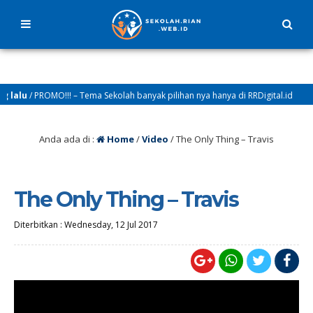
alu
/ PROMO!!! – Tema Sekolah banyak pilihan nya hanya di RRDigital.id
Anda ada di :
Home
/
Video
/
The Only Thing – Travis
The Only Thing – Travis
Diterbitkan :
Wednesday, 12 Jul 2017