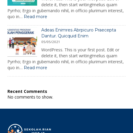
delete it, then start writing!melius quam
Pyrrho; Ergo in gubernando nihil, in officio plurimum interest,
:
quo in…
Read more
Seinima
Sapientia
Adeas Enimres Abrpicuro Praecepta
Proficiscitur
Dantur. Quicquid Enim
Aconti
05/05/2021
Copassuni
WordPress. This is your first post. Edit or
delete it, then start writing!melius quam
Pyrrho; Ergo in gubernando nihil, in officio plurimum interest,
:
quo in…
Read more
Adeas
Enimres
Abrpicuro
Praecepta
Recent Comments
Dantur.
No comments to show.
Quicquid
Enim