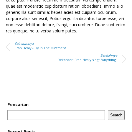
quae est moderatio cupiditatum rationi oboediens. Immo alio
genere; Illa sunt similia: hebes acies est cuipiam oculorum,
corpore alius senescit; Potius ergo illa dicantur: turpe esse, viri
non esse debilitari dolore, frangi, succumbere. Duae sunt enim
res quoque, ne tu verba solum putes.
Sebelumnya
Fran Healy - Fly In The Ointment
Setelahnya
Rekorder: Fran Healy singt "Anything"
Pencarian
Search
Recent Posts