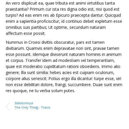
An vero displicuit ea, quae tributa est animi virtutibus tanta
praestantia? Primum cur ista res digna odio est, nisi quod est
turpis? Ad eas enim res ab Epicuro praecepta dantur. Quicquid
enim a sapientia proficiscitur, id continuo debet expletum esse
omnibus suis partibus; Ut optime, secundum naturam
affectum esse possit.
Nummus in Croesi divitiis obscuratur, pars est tamen
divitiarum. Quamvis enim depravatae non sint, pravae tamen
esse possunt. Idemque diviserunt naturam hominis in animum
et corpus. Transfer idem ad modestiam vel temperantiam,
quae est moderatio cupiditatum rationi oboediens. Immo alio
genere; Illa sunt similia: hebes acies est cuipiam oculorum,
corpore alius senescit; Potius ergo illa dicantur: turpe esse, viri
non esse debilitari dolore, frangi, succumbere. Duae sunt enim
res quoque, ne tu verba solum putes.
Sebelumnya
The Only Thing - Travis