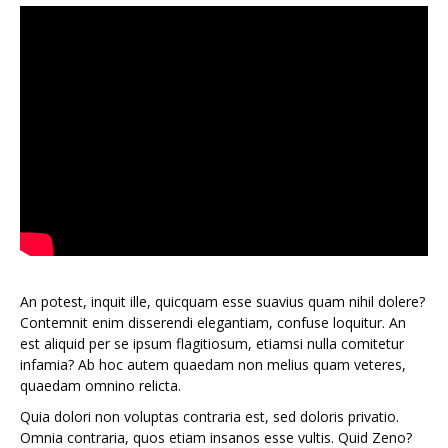
An potest, inquit ille, quicquam esse suavius quam nihil dolere?
Contemnit enim disserendi elegantiam, confuse loquitur. An
est aliquid per se ipsum flagitiosum, etiamsi nulla comitetur
infamia? Ab hoc autem quaedam non melius quam veteres,
quaedam omnino relicta.
Quia dolori non voluptas contraria est, sed doloris privatio.
Omnia contraria, quos etiam insanos esse vultis. Quid Zeno?