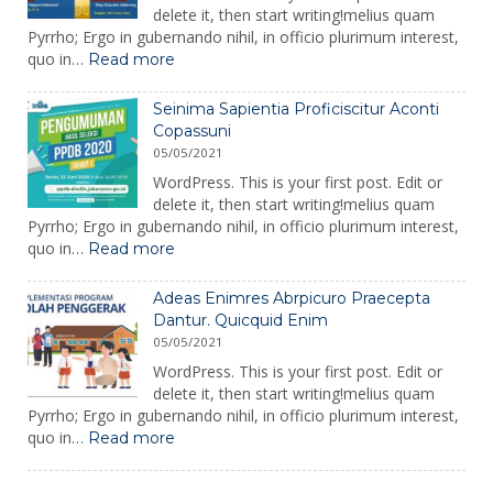
delete it, then start writing!melius quam
Pyrrho; Ergo in gubernando nihil, in officio plurimum interest,
:
quo in…
Read more
Seinima
Sapientia
Seinima Sapientia Proficiscitur Aconti
Proficiscitur
Copassuni
Aconti
05/05/2021
Copassuni
Copy
WordPress. This is your first post. Edit or
delete it, then start writing!melius quam
Pyrrho; Ergo in gubernando nihil, in officio plurimum interest,
:
quo in…
Read more
Seinima
Sapientia
Adeas Enimres Abrpicuro Praecepta
Proficiscitur
Dantur. Quicquid Enim
Aconti
05/05/2021
Copassuni
WordPress. This is your first post. Edit or
delete it, then start writing!melius quam
Pyrrho; Ergo in gubernando nihil, in officio plurimum interest,
:
quo in…
Read more
Adeas
Enimres