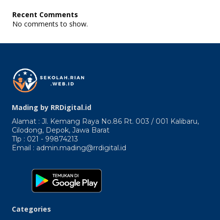
Abrpicuro
Praecepta
Recent Comments
Dantur.
No comments to show.
Quicquid
Enim
Mading by RRDigital.id
Alamat : Jl. Kemang Raya No.86 Rt. 003 / 001 Kalibaru,
Cilodong, Depok, Jawa Barat
Tlp : 021 - 99874213
Email : admin.mading@rrdigital.id
Categories