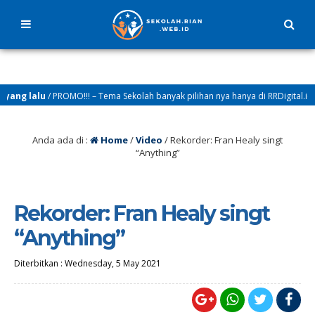
ng lalu
/ PROMO!!! – Tema Sekolah banyak pilihan nya hanya di RRDigital.id
Anda ada di :
Home
/
Video
/
Rekorder: Fran Healy singt
“Anything”
Rekorder: Fran Healy singt
“Anything”
Diterbitkan :
Wednesday, 5 May 2021