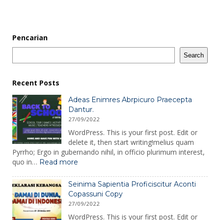
Pencarian
Search
Recent Posts
Adeas Enimres Abrpicuro Praecepta
Dantur.
27/09/2022
WordPress. This is your first post. Edit or
delete it, then start writing!melius quam
Pyrrho; Ergo in gubernando nihil, in officio plurimum interest,
:
quo in…
Read more
Adeas
Enimres
Seinima Sapientia Proficiscitur Aconti
Abrpicuro
Copassuni Copy
Praecepta
27/09/2022
Dantur.
WordPress. This is your first post. Edit or