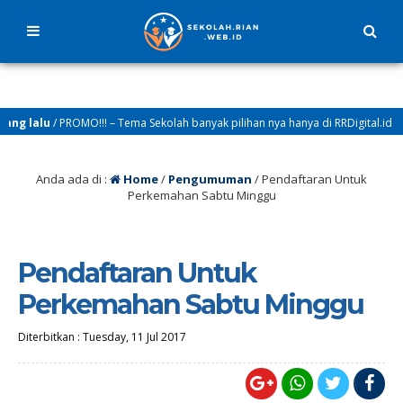
 lalu
/ PROMO!!! – Tema Sekolah banyak pilihan nya hanya di RRDigital.id
Anda ada di :
Home
/
Pengumuman
/
Pendaftaran Untuk
Perkemahan Sabtu Minggu
Pendaftaran Untuk
Perkemahan Sabtu Minggu
Diterbitkan :
Tuesday, 11 Jul 2017