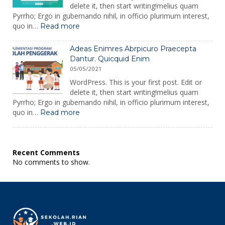
delete it, then start writing!melius quam
Pyrrho; Ergo in gubernando nihil, in officio plurimum interest,
:
quo in…
Read more
Seinima
Sapientia
Adeas Enimres Abrpicuro Praecepta
Proficiscitur
Dantur. Quicquid Enim
Aconti
05/05/2021
Copassuni
WordPress. This is your first post. Edit or
delete it, then start writing!melius quam
Pyrrho; Ergo in gubernando nihil, in officio plurimum interest,
:
quo in…
Read more
Adeas
Enimres
Abrpicuro
Praecepta
Recent Comments
Dantur.
No comments to show.
Quicquid
Enim