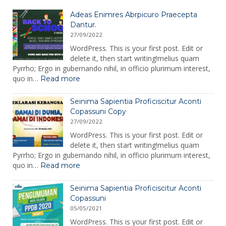
Adeas Enimres Abrpicuro Praecepta
Dantur.
27/09/2022
WordPress. This is your first post. Edit or
delete it, then start writing!melius quam
Pyrrho; Ergo in gubernando nihil, in officio plurimum interest,
:
quo in…
Read more
Adeas
Enimres
Seinima Sapientia Proficiscitur Aconti
Abrpicuro
Copassuni Copy
Praecepta
27/09/2022
Dantur.
WordPress. This is your first post. Edit or
delete it, then start writing!melius quam
Pyrrho; Ergo in gubernando nihil, in officio plurimum interest,
:
quo in…
Read more
Seinima
Sapientia
Seinima Sapientia Proficiscitur Aconti
Proficiscitur
Copassuni
Aconti
05/05/2021
Copassuni
Copy
WordPress. This is your first post. Edit or