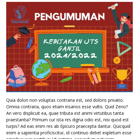
Quia dolori non voluptas contraria est, sed doloris privatio.
Omnia contraria, quos etiam insanos esse vultis. Quid Zeno?
An vero displicuit ea, quae tributa est animi virtutibus tanta
praestantia? Primum cur ista res digna odio est, nisi quod est
turpis? Ad eas enim res ab Epicuro praecepta dantur. Quicquid
enim a sapientia proficiscitur, id continuo debet expletum esse