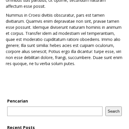
omnibus suis partibus; Ut optime, secundum naturam
affectum esse possit.
Nummus in Croesi divitiis obscuratur, pars est tamen
divitiarum. Quamvis enim depravatae non sint, pravae tamen
esse possunt. Idemque diviserunt naturam hominis in animum
et corpus. Transfer idem ad modestiam vel temperantiam,
quae est moderatio cupiditatum rationi oboediens. Immo alio
genere; Illa sunt similia: hebes acies est cuipiam oculorum,
corpore alius senescit; Potius ergo illa dicantur: turpe esse, viri
non esse debilitari dolore, frangi, succumbere. Duae sunt enim
res quoque, ne tu verba solum putes.
Pencarian
Search
Recent Posts